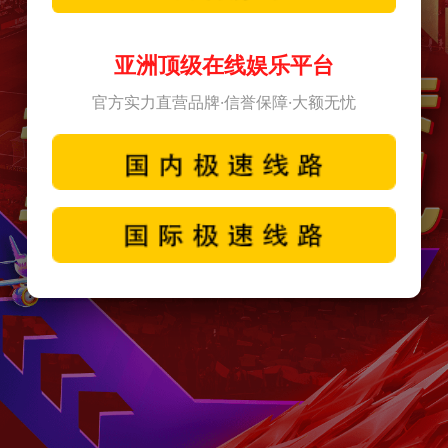
亚洲顶级在线娱乐平台
官方实力直营品牌·信誉保障·大额无忧